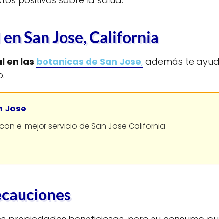
tos positivos sobre la salud.
en San Jose, California
l en las
botanicas de San Jose
,
además te ayudar
o.
n Jose
on el mejor servicio de San Jose California
ecauciones
les propiedades beneficiosas, pero su consumo pu