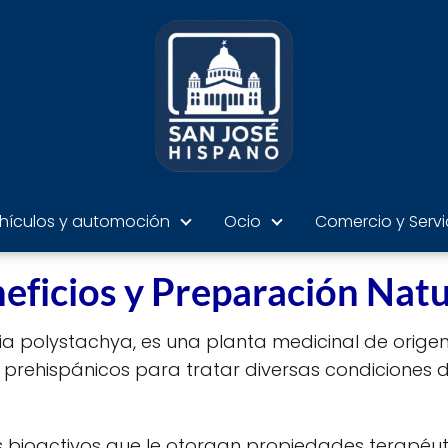
hículos y automoción
Ocio
Comercio y Servi
neficios y Preparación Natu
a polystachya, es una planta medicinal de origen
rehispánicos para tratar diversas condiciones 
 bioactivos que le otorgan propiedades terapéuti