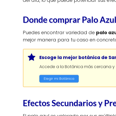
del día, lo que puede potenciar sus efec
Donde comprar Palo Azul 
Puedes encontrar variedad de
palo azu
mejor manera para tu caso en concret
Escoge la mejor botánica de Sa
Accede a la Botánica más cercana y c
Elegir mi Botánica
Efectos Secundarios y Pr
El palo azul es valorado por sus múltip