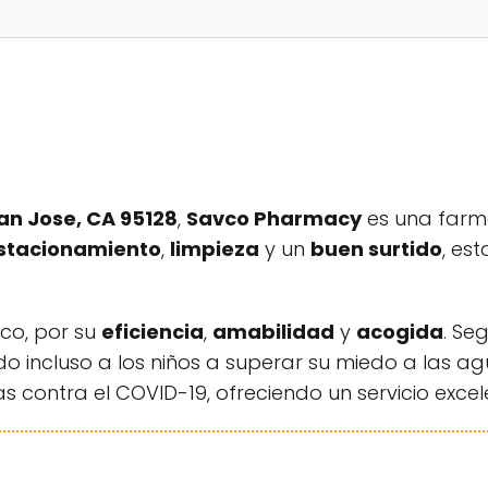
an Jose, CA 95128
,
Savco Pharmacy
es una farma
stacionamiento
,
limpieza
y un
buen surtido
, es
ico, por su
eficiencia
,
amabilidad
y
acogida
. Se
o incluso a los niños a superar su miedo a las ag
 contra el COVID-19, ofreciendo un servicio excel