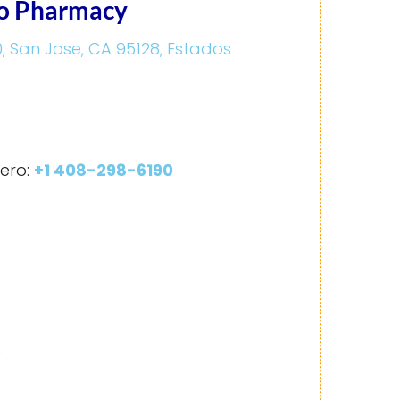
co Pharmacy
, San Jose, CA 95128, Estados
ero:
+1 408-298-6190
0