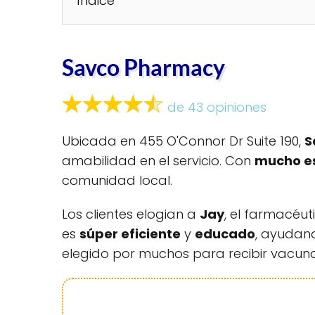
Índice
Savco Pharmacy
de 43 opiniones
Ubicada en 455 O'Connor Dr Suite 190,
S
amabilidad en el servicio. Con
mucho e
comunidad local.
Los clientes elogian a
Jay
, el farmacéut
es
súper eficiente
y
educado
, ayudand
elegido por muchos para recibir vacunas