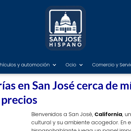
hículos y automoción
Ocio
Comercio y Servi
as en San José cerca de mí
 precios
Bienvenidos a San José,
California
, u
cultural y su ambiente acogedor. En 
hispanohablante juega un papel impor