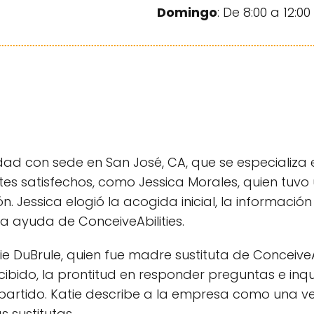
Domingo
: De 8:00 a 12:00
ilidad con sede en San José, CA, que se especiali
ntes satisfechos, como Jessica Morales, quien tuvo
n. Jessica elogió la acogida inicial, la informaci
la ayuda de ConceiveAbilities.
ie DuBrule, quien fue madre sustituta de ConceiveA
cibido, la prontitud en responder preguntas e inq
artido. Katie describe a la empresa como una verd
s sustitutas.