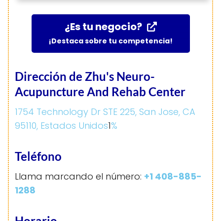
¿Es tu negocio?
¡Destaca sobre tu competencia!
Dirección de Zhu's Neuro-
Acupuncture And Rehab Center
1754 Technology Dr STE 225, San Jose, CA
95110, Estados Unidos
1
%
Teléfono
Llama marcando el número:
+1 408-885-
1288
Horario