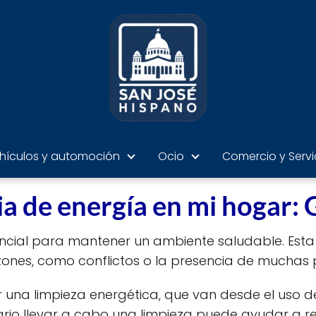
hículos y automoción
Ocio
Comercio y Servi
a de energía en mi hogar: 
encial para mantener un ambiente saludable. Esta
ones, como conflictos o la presencia de muchas 
r una limpieza energética, que van desde el uso d
sario llevar a cabo una limpieza puede ayudar a r