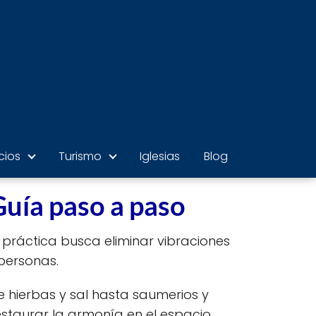
cios
Turismo
Iglesias
Blog
Guía paso a paso
 práctica busca eliminar vibraciones
personas.
e hierbas y sal hasta saumerios y
estaurar la armonía en el espacio.